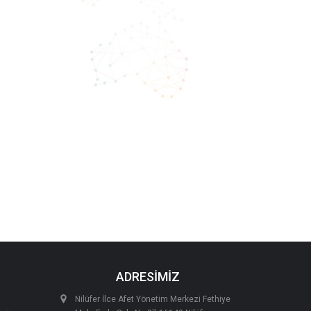
ADRESİMİZ
Nilüfer İlce Afet Yönetim Merkezi Fethiye