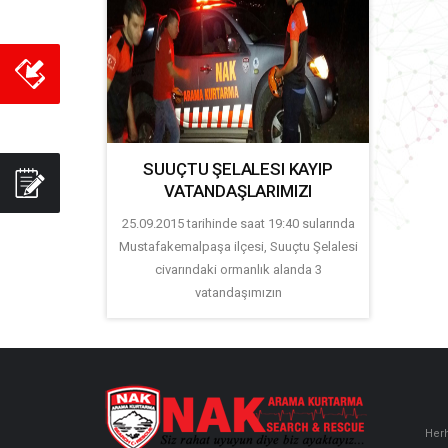
SUUÇTU ŞELALESI KAYIP
VATANDAŞLARIMIZI
25.09.2015 tarihinde saat 19:40 sularında
Mustafakemalpaşa ilçesi, Suuçtu Şelalesi
civarındaki ormanlık alanda 3
vatandaşımızın
Herh