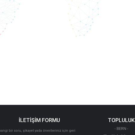
İLETİŞİM FORMU
TOPLULUK
- BERN -
angi bir soru, şikayet yada önerileriniz için geri