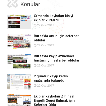
Konular
Ormanda kaybolan kişiyi
ekipler kurtardı
22 Oca 2017
Bursa'da onun için seferber
oldular
22 Oca 2017
Bursa'da kayıp azlheimer
hastası için seferber oldular
22 Oca 2017
2 gündür kayıp kadın
mağarada bulundu
22 Oca 2017
Ekipler kaybolan Zihinsel
Engelli Genci Bulmak için
Seferber Oldu