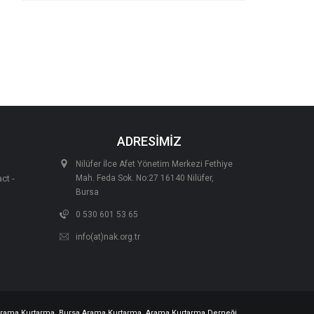
ADRESİMİZ
Nilüfer İlce Afet Yönetim Merkezi Fethiye
ct -
Mah. Feda Sok. No:27 16140 Nilüfer,
Bursa
0 530 601 53 65
info(at)nak.org.tr
rama Kurtarma
,
Bursa Arama Kurtarma
,
Arama Kurtarma Derneği
,