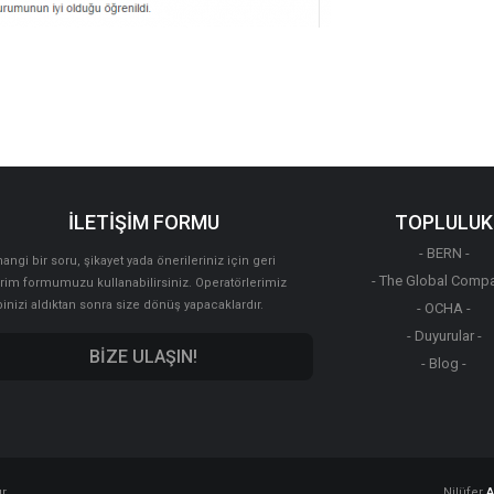
İLETİŞİM FORMU
TOPLULUK
- BERN -
angi bir soru, şikayet yada önerileriniz için geri
- The Global Compa
irim formumuzu kullanabilirsiniz. Operatörlerimiz
binizi aldıktan sonra size dönüş yapacaklardır.
- OCHA -
- Duyurular -
BİZE ULAŞIN!
- Blog -
r.
Nilüfer
A