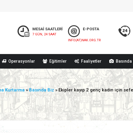
MESAİ SAATLERİ
E-POSTA
7 GÜN, 24 SAAT
INFO(AT)NAK.ORG.TR
Operasyonlar
Eğitimler
Faaliyetler
Basında 
ma Kurtarma
»
Basında Biz
» Ekipler kayıp 2 genç kadın için sef