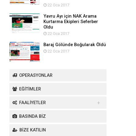
22 Oca 2017
Yavru Ayı için NAK Arama
Kurtarma Ekipleri Seferber
Oldu
22 Oca 2017
Baraj Gölünde Boğularak Öldü
22 Oca 2017
OPERASYONLAR
EĞİTİMLER
FAALİYETLER
Yurt İçi Faaliyetler
BASINDA BİZ
Yurt Dışı Faaliyetler
BİZE KATILIN