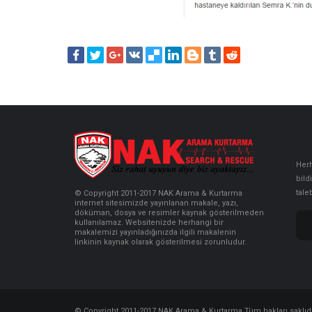
Herh
bild
tale
© Copyright 2011-2017 NAK Arama & Kurtarma
internet sitesimizde yayınlanan makale, yazı,
döküman, dosya ve resimler kaynak gösterilmeden
kullanılamaz. Websitenizde herhangi bir
makalemizi yayınladığınızda ilgili makalenin
linkinin kaynak olarak gösterilmesi zorunludur.
© Copyright 2011-2017 NAK Arama & Kurtarma Tüm hakları saklıdı