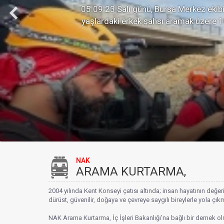
05.09.23 Salı günü, Bursa Merkez ekibim
yaşlardaki erkek şahsı aramak üzere 10
NAK
ARAMA KURTARMA,
2004 yılında Kent Konseyi çatısı altında; insan hayatının değe
dürüst, güvenilir, doğaya ve çevreye saygılı bireylerle yola çı
NAK Arama Kurtarma, İç İşleri Bakanlığı’na bağlı bir dernek olm