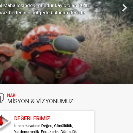
l Mahallesinde 3 gündür kayıp olan 30'lu
cansız bedeninin bölgede bulunan derede
NAK
MİSYON & VİZYONUMUZ
DEĞERLERİMİZ
İnsan Hayatının Değeri, Gönüllülük,
Yardımseverlik, Fedakarlık, Dürüstlük,