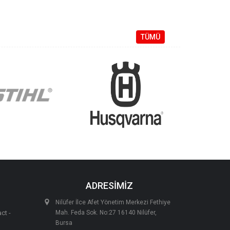
TÜMÜ
ADRESİMİZ
Nilüfer İlce Afet Yönetim Merkezi Fethiye
ct -
Mah. Feda Sok. No:27 16140 Nilüfer,
Bursa