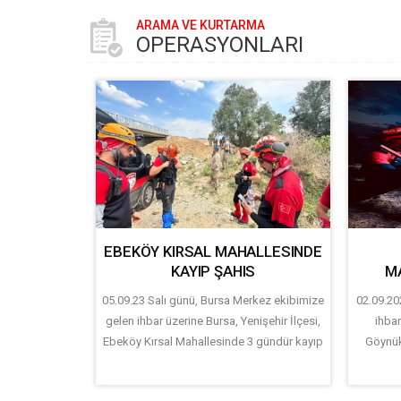
ARAMA VE KURTARMA
OPERASYONLARI
EBEKÖY KIRSAL MAHALLESINDE
KAYIP ŞAHIS
M
05.09.23 Salı günü, Bursa Merkez ekibimize
02.09.20
gelen ihbar üzerine Bursa, Yenişehir İlçesi,
ihbar
Ebeköy Kırsal Mahallesinde 3 gündür kayıp
Göynük