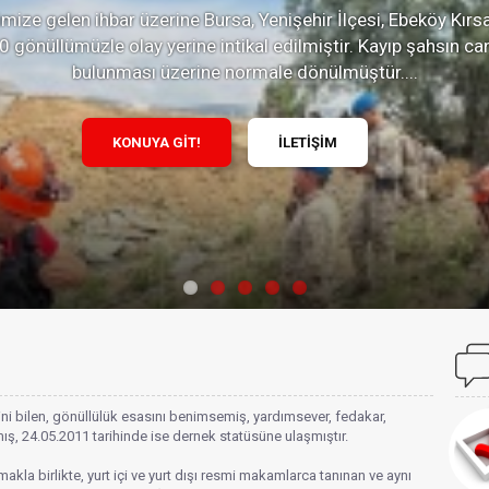
ize gelen ihbar üzerine Bursa, Yenişehir İlçesi, Ebeköy Kırsa
 gönüllümüzle olay yerine intikal edilmiştir. Kayıp şahsın 
bulunması üzerine normale dönülmüştür....
KONUYA GİT!
İLETİŞİM
rini bilen, gönüllülük esasını benimsemiş, yardımsever, fedakar,
kmış, 24.05.2011 tarihinde ise dernek statüsüne ulaşmıştır.
akla birlikte, yurt içi ve yurt dışı resmi makamlarca tanınan ve aynı