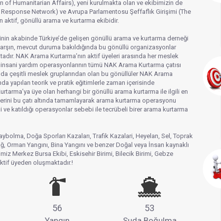
n of Humanitarian Affairs), yeni kurulmakta olan ve ekibimizin de
y Response Network) ve Avrupa Parlamentosu Şeffaflık Girişimi (The
 aktif, gönüllü arama ve kurtarma ekibidir.
nin akabinde Türkiye’de gelişen gönüllü arama ve kurtarma derneği
arşın, mevcut duruma bakıldığında bu gönüllü organizasyonlar
ktadır. NAK Arama Kurtarma’nın aktif üyeleri arasında her meslek
 insani yardım operasyonlarının tümü NAK Arama Kurtarma çatısı
ıda çeşitli meslek gruplarından olan bu gönüllüler NAK Arama
ında yapılan teorik ve pratik eğitimlerle zaman içerisinde
rtarma’ya üye olan herhangi bir gönüllü arama kurtarma ile ilgili en
çlerini bu çatı altında tamamlayarak arama kurtarma operasyonu
i ve katıldığı operasyonlar sebebi ile tecrübeli birer arama kurtarma
olma, Doğa Sporları Kazaları, Trafik Kazalari, Heyelan, Sel, Toprak
, Orman Yangını, Bina Yangını ve benzer Doğal veya İnsan kaynaklı
iz Merkez Bursa Ekibi, Eskisehir Birimi, Bilecik Birimi, Gebze
aktif üyeden oluşmaktadır.!
56
53
Yangın
Suda Boğulma