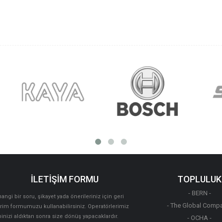
İLETİŞİM FORMU
TOPLULUK
- BERN -
angi bir soru, şikayet yada önerileriniz için geri
- The Global Compa
irim formumuzu kullanabilirsiniz. Operatörlerimiz
binizi aldıktan sonra size dönüş yapacaklardır.
- OCHA -