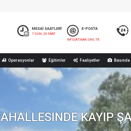
MESAİ SAATLERİ
E-POSTA
7 GÜN, 24 SAAT
INFO(AT)NAK.ORG.TR
Operasyonlar
Eğitimler
Faaliyetler
Basında 
MAHALLESINDE KAYIP Ş