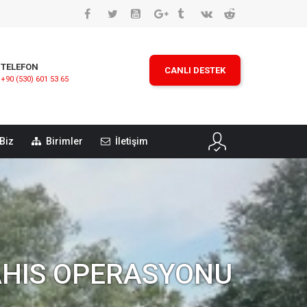
TELEFON
CANLI DESTEK
+90 (530) 601 53 65
Biz
Birimler
İletişim
AHIS OPERASYONU