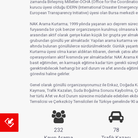
zamanda Birleşmiş Milletler-OCHA (Office for the Coordinatio
kurucu üyesi olduğu IDERN (International Disaster Emergenc
European Transparency Initiative) üyesi olan Bursa merkezli en
NAK Arama Kurtarma; 1999 yılında yaşanan acı deprem süreci
furyasında bir çok benzer organizasyon kurulmuş olmasına k
arasından aktif olarak geriye kalan küçük bir grupta yer alma
grubundan gönüllü yer almaktadır. Yapılan arama kurtarma ve
altında bulunan gönüllülerce sürdürülmektedir. Günlük yaşant
Kurtarma üyesi olma kararı aldıktan itibaren, dernek çatısı alt
operasyonların aktif kısmında yer almaktadırlar. NAK Arama Ku
basit eğitimden, en karmaşık eğitime kadar tüm gerekli süre
gerektirebilecek herhangi bir acil durum ve afet anında eğitiml
görevlisi haline gelirler.
Genel olarak gönüllü organizasyonumuz ile Enkaz, Doğada Kayb
Kayması, Trafik Kazaları, Suda Boğulma Sonucu Kaybolma, Çığ
her türlü Afet ve Acil Durum sürecine müdahale edebilen ekibim
Temsilcisi ve Çerkezköy Temsilcileri ile Türkiye genelinde 90 
232
78
Kayıp Arama
Trafik Kazası