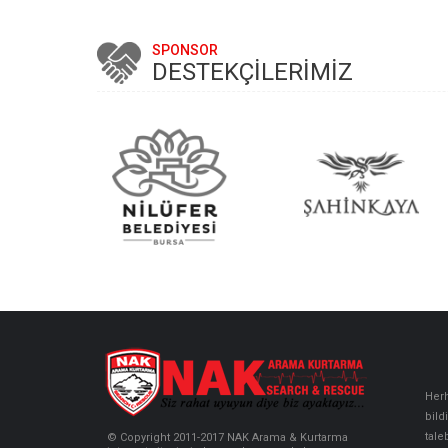
SPONSOR
DESTEKÇİLERİMİZ
Herh
bild
tale
© Copyright 2011-2017 NAK Arama & Kurtarma