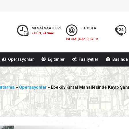
MESAİ SAATLERİ
E-POSTA
7 GÜN, 24 SAAT
INFO(AT)NAK.ORG.TR
Operasyonlar
Eğitimler
Faaliyetler
Basında 
urtarma
»
Operasyonlar
» Ebeköy Kırsal Mahallesinde Kayıp Şa