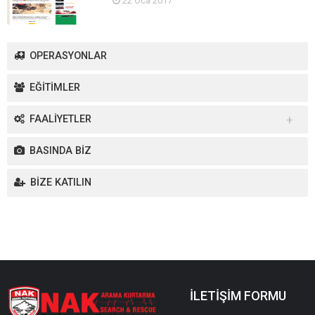
22 Oca 2017
OPERASYONLAR
EĞİTİMLER
FAALİYETLER
Yurt İçi Faaliyetler
BASINDA BİZ
Yurt Dışı Faaliyetler
BİZE KATILIN
İLETİŞİM FORMU