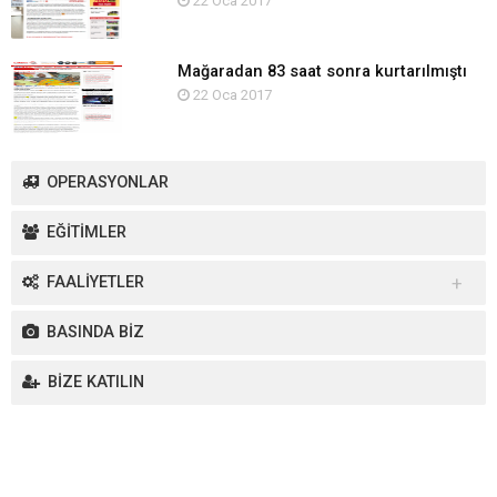
22 Oca 2017
Mağaradan 83 saat sonra kurtarılmıştı
22 Oca 2017
OPERASYONLAR
EĞİTİMLER
FAALİYETLER
Yurt İçi Faaliyetler
BASINDA BİZ
Yurt Dışı Faaliyetler
BİZE KATILIN