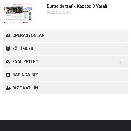
Bursa'da trafik Kazası: 3 Yaralı
22 Oca 2017
OPERASYONLAR
EĞİTİMLER
FAALİYETLER
Yurt İçi Faaliyetler
BASINDA BİZ
Yurt Dışı Faaliyetler
BİZE KATILIN