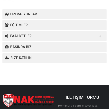
OPERASYONLAR
EĞİTİMLER
FAALİYETLER
Yurt İçi Faaliyetler
BASINDA BİZ
Yurt Dışı Faaliyetler
BİZE KATILIN
İLETİŞİM FORMU
Herhangi bir soru, şikayet yada