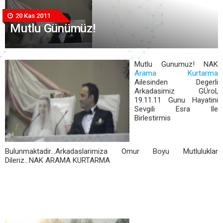
20 Kas 2011
Mutlu Günümüz!
Mutlu Gunumuz! NAK
Arama Kurtarma
Ailesinden Degerli
Arkadasimiz GÜrol,
19.11.11 Gunu Hayatini
Sevgili Esra Ile
Birlestirmis
Bulunmaktadir...Arkadaslarimiza Omur Boyu Mutluluklar
Dileriz...NAK ARAMA KURTARMA