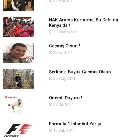
06 Mar 2014
NAK Arama Kurtarma, Bu Defa da
Kenya'da !
22 Mayıs 2012
Geçmiş Olsun !
20 Eyl 2011
Serkan'a Buyuk Gecmis Olsun
26 May 2011
Önemli Duyuru !
07 Nis 2011
Formula 1 İstanbul Yarışı
17 Şub 2011