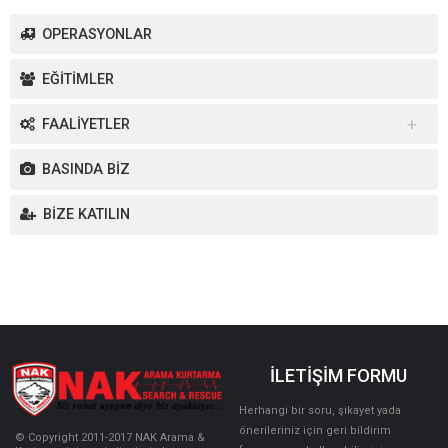
OPERASYONLAR
EĞİTİMLER
FAALİYETLER
Yurt İçi Faaliyetler
BASINDA BİZ
Yurt Dışı Faaliyetler
BİZE KATILIN
İLETİŞİM FORMU
Herhangi bir soru, şikayet yada
önerileriniz için geri bildirim
© Copyright 2011-2017 NAK Arama &