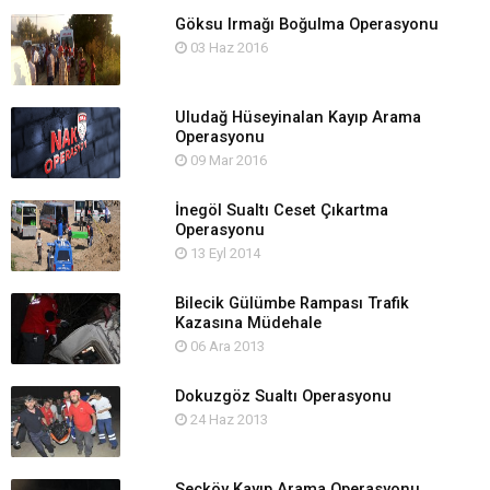
Göksu Irmağı Boğulma Operasyonu
03 Haz 2016
Uludağ Hüseyinalan Kayıp Arama
Operasyonu
09 Mar 2016
İnegöl Sualtı Ceset Çıkartma
Operasyonu
13 Eyl 2014
Bilecik Gülümbe Rampası Trafik
Kazasına Müdehale
06 Ara 2013
Dokuzgöz Sualtı Operasyonu
24 Haz 2013
Seçköy Kayıp Arama Operasyonu