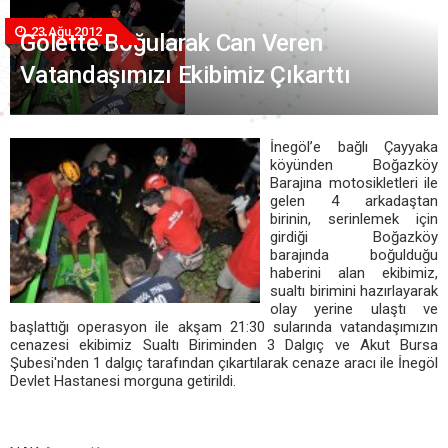
23 Ağu 2012
Gölette Boğularak Can Veren
Vatandaşımızı Ekibimiz Çıkarttı
İnegöl’e bağlı Çayyaka
köyünden Boğazköy
Barajına motosikletleri ile
gelen 4 arkadaştan
birinin, serinlemek için
girdiği Boğazköy
barajında boğulduğu
haberini alan ekibimiz,
sualtı birimini hazırlayarak
olay yerine ulaştı ve
başlattığı operasyon ile akşam 21:30 sularında vatandaşımızın
cenazesi ekibimiz Sualtı Biriminden 3 Dalgıç ve Akut Bursa
Şubesi'nden 1 dalgıç tarafından çıkartılarak cenaze aracı ile İnegöl
Devlet Hastanesi morguna getirildi.