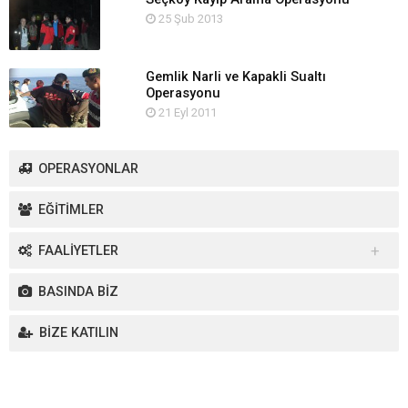
25 Şub 2013
Gemlik Narli ve Kapakli Sualtı
Operasyonu
21 Eyl 2011
OPERASYONLAR
EĞİTİMLER
FAALİYETLER
Yurt İçi Faaliyetler
BASINDA BİZ
Yurt Dışı Faaliyetler
BİZE KATILIN