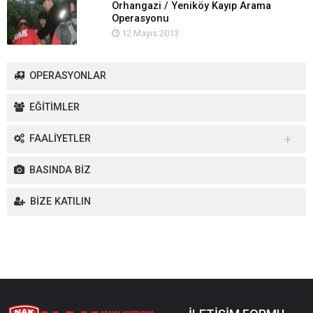
Orhangazi / Yeniköy Kayıp Arama
Operasyonu
12 Mayıs 2013
OPERASYONLAR
EĞİTİMLER
FAALİYETLER
Yurt İçi Faaliyetler
BASINDA BİZ
Yurt Dışı Faaliyetler
BİZE KATILIN