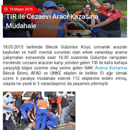
19 Mayıs 2015
TIR ile Cezaevi Aracı Kazasına
Müdahale
18.05.2015 tarihinde Bilecik Gülümbe Köyü ormanlık arazide
kaybolan ve hafif mental sorunları olan erkek vatandaşı arama
çalışmaları esnasında saat 16:30 sularında Gülümbe rampaları
mevkinde cezaevi aracının karşı yönden gelen TIR ile kafa kafaya
çarpıştığı bilgisi üzerine olay yerine giden NAK
Arama Kurtarma
Bilecik Birimi, AFAD ve UMKE ekipleri ile birlikte 5'i ağır olmak
üzere 6 yaralıya müdahale ederek 112 ekiplerine teslim etmiş,
olayda ne yazık ki 3 vatandaşımız da yaşamını yitirmiştir.