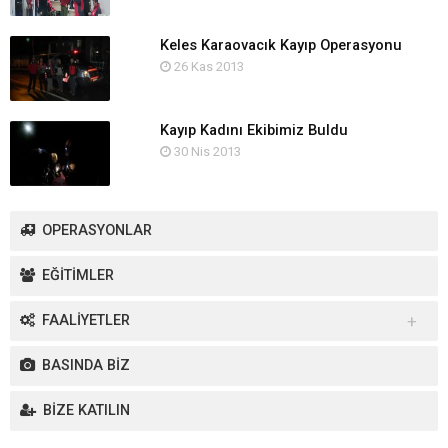
Keles Karaovacık Kayıp Operasyonu
26 Kas 2013
Kayıp Kadını Ekibimiz Buldu
30 Nis 2013
OPERASYONLAR
EĞİTİMLER
FAALİYETLER
Yurt İçi Faaliyetler
BASINDA BİZ
Yurt Dışı Faaliyetler
BİZE KATILIN