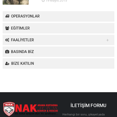
19 Mayıs 2015
OPERASYONLAR
EĞİTİMLER
FAALİYETLER
Yurt İçi Faaliyetler
BASINDA BİZ
Yurt Dışı Faaliyetler
BİZE KATILIN
İLETİŞİM FORMU
Herhangi bir soru, şikayet yada