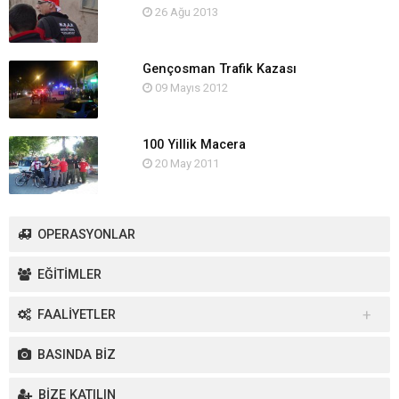
26 Ağu 2013
Gençosman Trafik Kazası
09 Mayıs 2012
100 Yillik Macera
20 May 2011
OPERASYONLAR
EĞİTİMLER
FAALİYETLER
Yurt İçi Faaliyetler
BASINDA BİZ
Yurt Dışı Faaliyetler
BİZE KATILIN