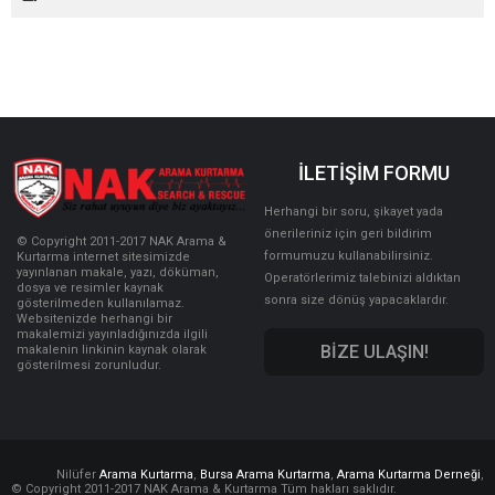
İLETİŞİM FORMU
Herhangi bir soru, şikayet yada
önerileriniz için geri bildirim
© Copyright 2011-2017 NAK Arama &
formumuzu kullanabilirsiniz.
Kurtarma internet sitesimizde
yayınlanan makale, yazı, döküman,
Operatörlerimiz talebinizi aldıktan
dosya ve resimler kaynak
sonra size dönüş yapacaklardır.
gösterilmeden kullanılamaz.
Websitenizde herhangi bir
makalemizi yayınladığınızda ilgili
BİZE ULAŞIN!
makalenin linkinin kaynak olarak
gösterilmesi zorunludur.
Nilüfer
Arama Kurtarma
,
Bursa Arama Kurtarma
,
Arama Kurtarma Derneği
,
© Copyright 2011-2017 NAK Arama & Kurtarma Tüm hakları saklıdır.