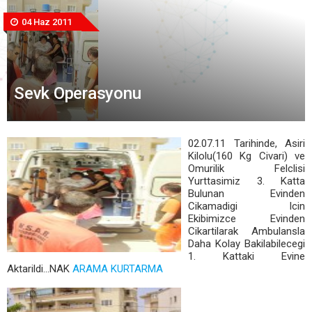
04 Haz 2011
Sevk Operasyonu
02.07.11 Tarihinde, Asiri
Kilolu(160 Kg Civari) ve
Omurilik Felclisi
Yurttasimiz 3. Katta
Bulunan Evinden
Cikamadigi Icin
Ekibimizce Evinden
Cikartilarak Ambulansla
Daha Kolay Bakilabilecegi
1. Kattaki Evine
Aktarildi...NAK
ARAMA KURTARMA