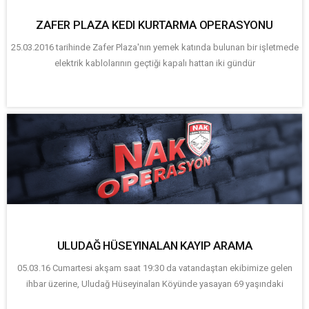
ZAFER PLAZA KEDI KURTARMA OPERASYONU
25.03.2016 tarihinde Zafer Plaza'nın yemek katında bulunan bir işletmede
elektrik kablolarının geçtiği kapalı hattan iki gündür
ULUDAĞ HÜSEYINALAN KAYIP ARAMA
05.03.16 Cumartesi akşam saat 19:30 da vatandaştan ekibimize gelen
ihbar üzerine, Uludağ Hüseyinalan Köyünde yasayan 69 yaşındaki