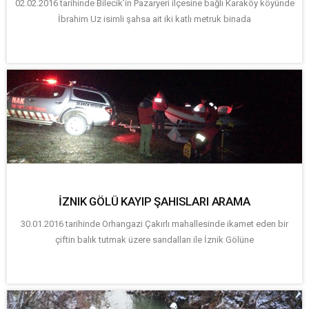
02.02.2016 tarihinde Bilecik’in Pazaryeri ilçesine bağlı Karaköy köyünde
İbrahim Uz isimli şahsa ait iki katlı metruk binada
İZNIK GÖLÜ KAYIP ŞAHISLARI ARAMA
30.01.2016 tarihinde Orhangazi Çakırlı mahallesinde ikamet eden bir
çiftin balık tutmak üzere sandalları ile İznik Gölüne