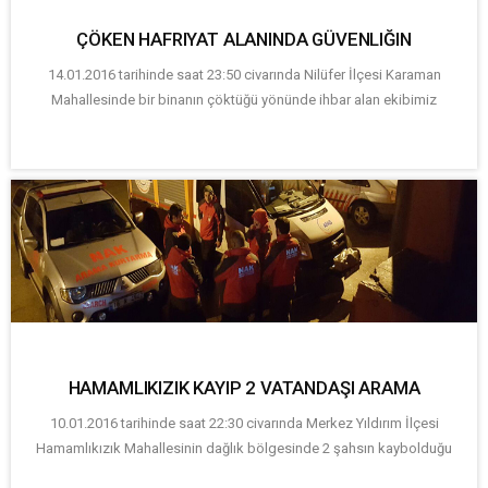
ÇÖKEN HAFRIYAT ALANINDA GÜVENLIĞIN
14.01.2016 tarihinde saat 23:50 civarında Nilüfer İlçesi Karaman
Mahallesinde bir binanın çöktüğü yönünde ihbar alan ekibimiz
HAMAMLIKIZIK KAYIP 2 VATANDAŞI ARAMA
10.01.2016 tarihinde saat 22:30 civarında Merkez Yıldırım İlçesi
Hamamlıkızık Mahallesinin dağlık bölgesinde 2 şahsın kaybolduğu