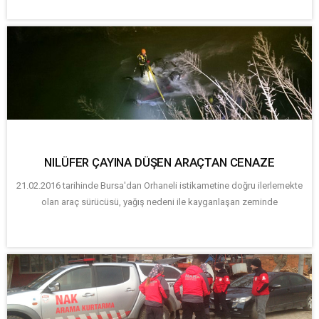
NILÜFER ÇAYINA DÜŞEN ARAÇTAN CENAZE
21.02.2016 tarihinde Bursa'dan Orhaneli istikametine doğru ilerlemekte
olan araç sürücüsü, yağış nedeni ile kayganlaşan zeminde