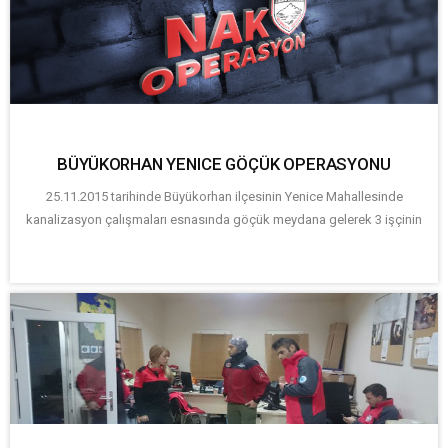
BÜYÜKORHAN YENICE GÖÇÜK OPERASYONU
25.11.2015 tarihinde Büyükorhan ilçesinin Yenice Mahallesinde
kanalizasyon çalışmaları esnasında göçük meydana gelerek 3 işçinin