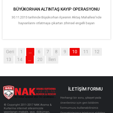
BÜYÜKORHAN ALTINTAŞ KAYIP OPERASYONU
30.11.2015 tarihinde Büyükorhan ilçesinin Aktaş Mahallesi'nde
hayvanlarını otlatmaya çıkartan zihinsel engelli bayan
Geri
1
...
6
7
8
9
10
11
12
13
14
...
20
İleri
İLETİŞİM FORMU
Herhangi bir soru, şikayet yada
önerileriniz için geri bildirim
© Copyright 2011-2017 NAK Arama &
formumuzu kullanabilirsiniz.
Kurtarma internet sitesimizde
yayınlanan makale, yazı, döküman,
Operatörlerimiz talebinizi aldıktan