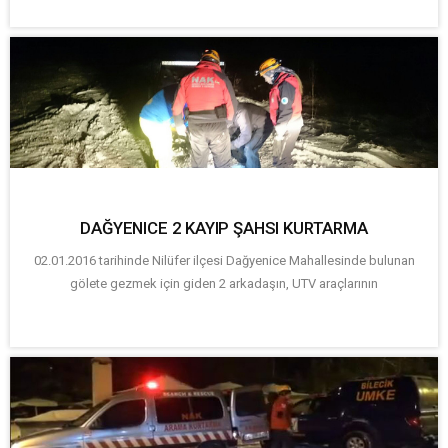
DAĞYENICE 2 KAYIP ŞAHSI KURTARMA
02.01.2016 tarihinde Nilüfer ilçesi Dağyenice Mahallesinde bulunan
gölete gezmek için giden 2 arkadaşın, UTV araçlarının