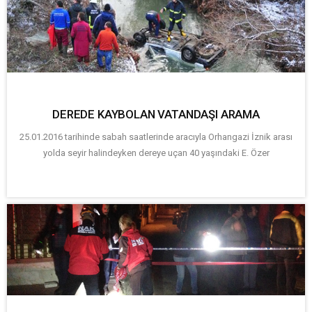
DEREDE KAYBOLAN VATANDAŞI ARAMA
25.01.2016 tarihinde sabah saatlerinde aracıyla Orhangazi İznik arası
yolda seyir halindeyken dereye uçan 40 yaşındaki E. Özer