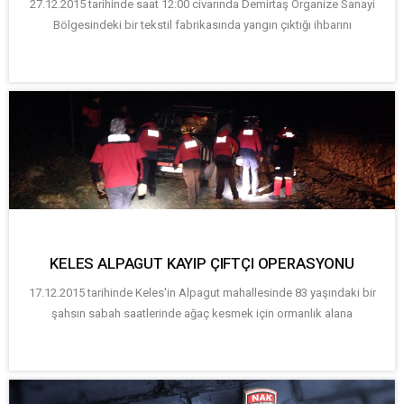
27.12.2015 tarihinde saat 12:00 civarında Demirtaş Organize Sanayi
Bölgesindeki bir tekstil fabrikasında yangın çıktığı ihbarını
KELES ALPAGUT KAYIP ÇIFTÇI OPERASYONU
17.12.2015 tarihinde Keles'in Alpagut mahallesinde 83 yaşındaki bir
şahsın sabah saatlerinde ağaç kesmek için ormanlık alana