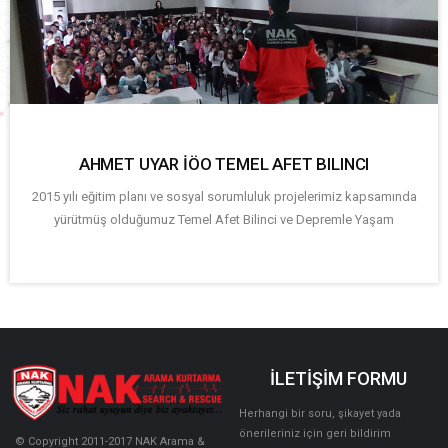
AHMET UYAR İÖO TEMEL AFET BILINCI
2015 yılı eğitim planı ve sosyal sorumluluk projelerimiz kapsamında
yürütmüş olduğumuz Temel Afet Bilinci ve Depremle Yaşam
İLETİŞİM FORMU
Herhangi bir soru, şikayet yada
önerileriniz için geri bildirim
© Copyright 2011-2017 NAK Arama &