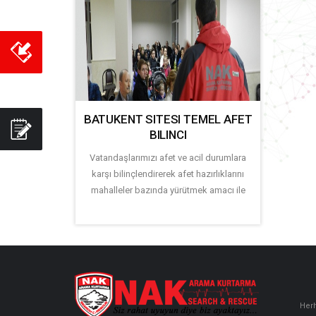
BATUKENT SITESI TEMEL AFET
BILINCI
Vatandaşlarımızı afet ve acil durumlara
karşı bilinçlendirerek afet hazırlıklarını
mahalleler bazında yürütmek amacı ile
Herh