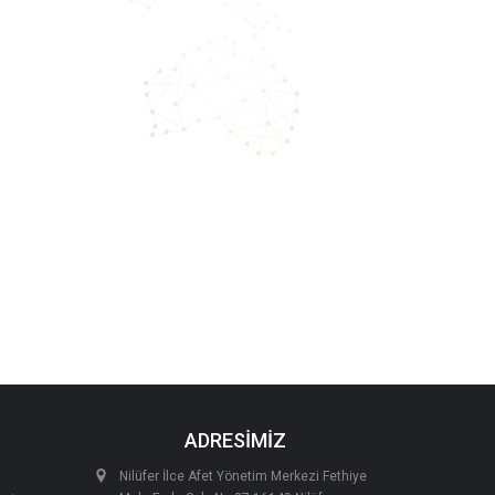
ADRESİMİZ
Nilüfer İlce Afet Yönetim Merkezi Fethiye