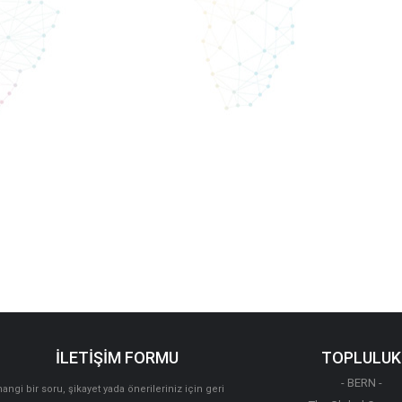
İLETİŞİM FORMU
TOPLULUK
- BERN -
angi bir soru, şikayet yada önerileriniz için geri