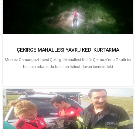
ÇEKIRGE MAHALLESI YAVRU KEDI KURTARMA
Merkez Osmangazi ilçesi Çekirge Mahallesi Kültür Çıkmazı’nda 7 katlı bir
binanın arkasında bulunan istinat duvarı içerisindeki