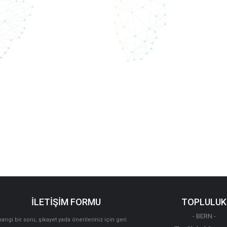
İLETİŞİM FORMU
TOPLULUK
- BERN -
angi bir soru, şikayet yada önerileriniz için geri