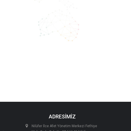
ADRESİMİZ
Nilüfer İlce Afet Yönetim Merkezi Fethiye