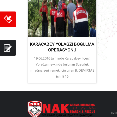
KARACABEY YOLAĞZI BOĞULMA
OPERASYONU
19.06.2016 tarihinde Karacabey İlçesi,
Yolağzı mevkinde bulunan Susurluk
Irmağına serinlemek için giren B. DEMİRTAŞ
isimli 16
Herh