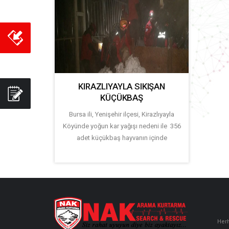
KIRAZLIYAYLA SIKIŞAN
KÜÇÜKBAŞ
Bursa ili, Yenişehir ilçesi, Kirazlıyayla
Köyünde yoğun kar yağışı nedeni ile 356
adet küçükbaş hayvanın içinde
Herh