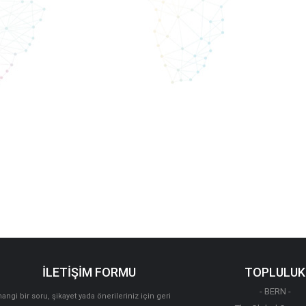
İLETİŞİM FORMU
TOPLULUK
- BERN -
angi bir soru, şikayet yada önerileriniz için geri