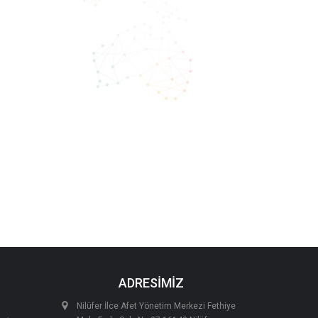
ADRESİMİZ
Nilüfer İlce Afet Yönetim Merkezi Fethiye