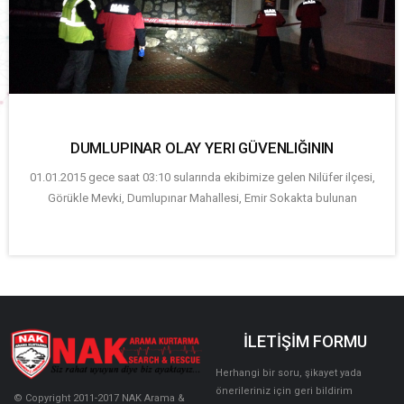
DUMLUPINAR OLAY YERI GÜVENLIĞININ
01.01.2015 gece saat 03:10 sularında ekibimize gelen Nilüfer ilçesi,
Görükle Mevki, Dumlupınar Mahallesi, Emir Sokakta bulunan
İLETİŞİM FORMU
Herhangi bir soru, şikayet yada
önerileriniz için geri bildirim
© Copyright 2011-2017 NAK Arama &