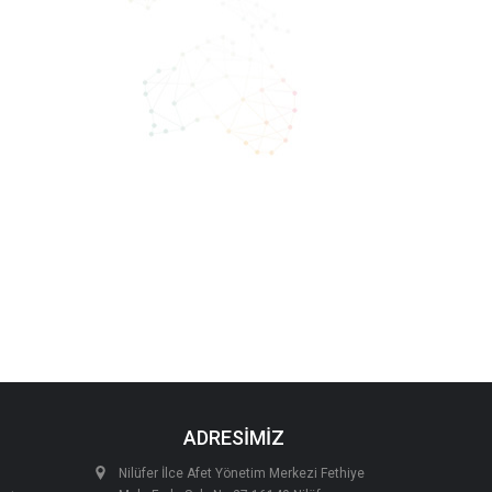
ADRESİMİZ
Nilüfer İlce Afet Yönetim Merkezi Fethiye