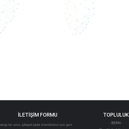
İLETİŞİM FORMU
TOPLULUK
- BERN -
angi bir soru, şikayet yada önerileriniz için geri