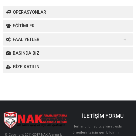
OPERASYONLAR
EĞİTİMLER
FAALİYETLER
Yurt İçi Faaliyetler
BASINDA BİZ
Yurt Dışı Faaliyetler
BİZE KATILIN
İLETİŞİM FORMU
Herhangi bir soru, şikayet yada
önerileriniz için geri bildirim
© Copyright 2011-2017 NAK Arama &