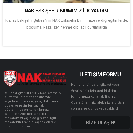
NAK ESKIŞEHIR BIRIMIMIZ İLK YARDIM
Kızılay Eskişehir Şubesi’nin NAK Eskişehir Birimimize verdiği eğitimlerde,
boğulma, kaza, zehirlenme gibi acil durumlarda
İLETİŞİM FORMU
Herhangi bir soru, şikayet yada
önerileriniz için geri bildirim
© Copyright 2011-2017 NAK Arama &
formumuzu kullanabilirsiniz.
Kurtarma internet sitesimizde
yayınlanan makale, yazı, döküman,
Operatörlerimiz talebinizi aldıktan
dosya ve resimler kaynak
sonra size dönüş yapacaklardır.
gösterilmeden kullanılamaz.
Websitenizde herhangi bir
makalemizi yayınladığınızda ilgili
BİZE ULAŞIN!
makalenin linkinin kaynak olarak
gösterilmesi zorunludur.