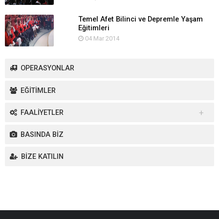
Temel Afet Bilinci ve Depremle Yaşam
Eğitimleri
04 Mar 2014
OPERASYONLAR
EĞİTİMLER
FAALİYETLER
Yurt İçi Faaliyetler
BASINDA BİZ
Yurt Dışı Faaliyetler
BİZE KATILIN