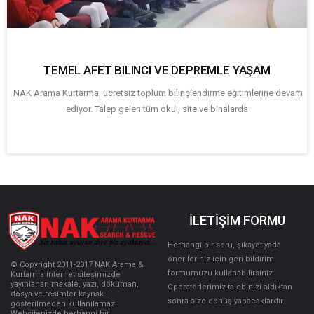
TEMEL AFET BILINCI VE DEPREMLE YAŞAM
NAK Arama Kurtarma, ücretsiz toplum bilinçlendirme eğitimlerine devam
ediyor. Talep gelen tüm okul, site ve binalarda
İLETİŞİM FORMU
Herhangi bir soru, şikayet yada
önerileriniz için geri bildirim
© Copyright 2011-2017 NAK Arama &
formumuzu kullanabilirsiniz.
Kurtarma internet sitesimizde
yayınlanan makale, yazı, döküman,
Operatörlerimiz talebinizi aldıktan
dosya ve resimler kaynak
sonra size dönüş yapacaklardır.
gösterilmeden kullanılamaz.
Websitenizde herhangi bir