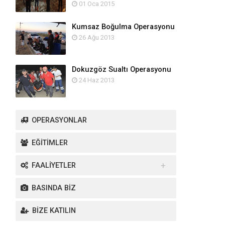
01 Oca 2015
Kumsaz Boğulma Operasyonu
26 Ağu 2013
Dokuzgöz Sualtı Operasyonu
24 Haz 2013
OPERASYONLAR
EĞİTİMLER
FAALİYETLER
Yurt İçi Faaliyetler
BASINDA BİZ
Yurt Dışı Faaliyetler
BİZE KATILIN