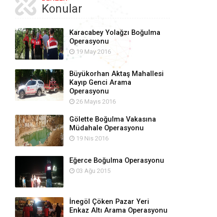
Konular
Karacabey Yolağzı Boğulma
Operasyonu
19 May 2016
Büyükorhan Aktaş Mahallesi
Kayıp Genci Arama
Operasyonu
26 Mayıs 2016
Gölette Boğulma Vakasına
Müdahale Operasyonu
19 Nis 2016
Eğerce Boğulma Operasyonu
03 Ağu 2015
İnegöl Çöken Pazar Yeri
Enkaz Altı Arama Operasyonu