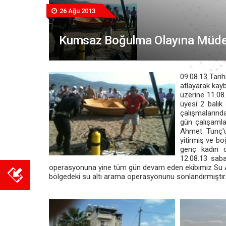
26 Ağu 2013
Kumsaz Boğulma Olayına Müde
09.08.13 Tarih
atlayarak kayb
üzerine 11.08
üyesi 2 balık
çalışmalarınd
gün çalışamla
Ahmet Tunç'u
yitirmiş ve bo
genç kadın d
12.08.13 saba
operasyonuna yine tüm gün devam eden ekibimiz Su Altı 
bölgedeki su altı arama operasyonunu sonlandırmıştır.