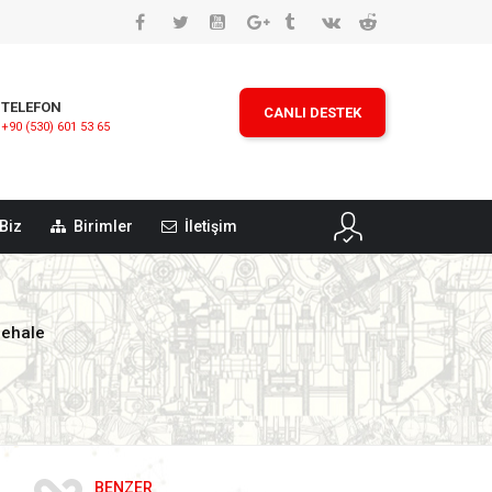
TELEFON
CANLI DESTEK
+90 (530) 601 53 65
Biz
Birimler
İletişim
dehale
BENZER