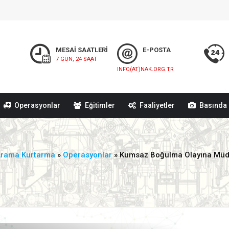
MESAİ SAATLERİ
E-POSTA
7 GÜN, 24 SAAT
INFO(AT)NAK.ORG.TR
Operasyonlar
Eğitimler
Faaliyetler
Basında 
Arama Kurtarma
»
Operasyonlar
» Kumsaz Boğulma Olayına Mü