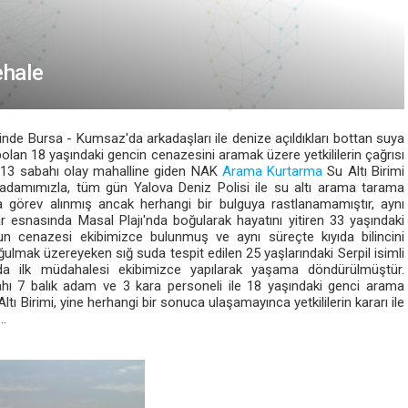
hale
inde Bursa - Kumsaz'da arkadaşları ile denize açıldıkları bottan suya
olan 18 yaşındaki gencin cenazesini aramak üzere yetkililerin çağrısı
.13 sabahı olay mahalline giden NAK
Arama Kurtarma
Su Altı Birimi
 adamımızla, tüm gün Yalova Deniz Polisi ile su altı arama tarama
a görev alınmış ancak herhangi bir bulguya rastlanamamıştır, aynı
r esnasında Masal Plajı'nda boğularak hayatını yitiren 33 yaşındaki
n cenazesi ekibimizce bulunmuş ve aynı süreçte kıyıda bilincini
ğulmak üzereyeken sığ suda tespit edilen 25 yaşlarındaki Serpil isimli
a ilk müdahalesi ekibimizce yapılarak yaşama döndürülmüştür.
hı 7 balık adam ve 3 kara personeli ile 18 yaşındaki genci arama
Birimi, yine herhangi bir sonuca ulaşamayınca yetkililerin kararı ile
..