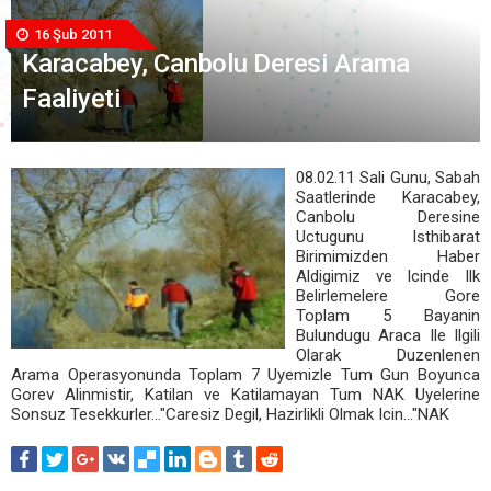
16 Şub 2011
Karacabey, Canbolu Deresi Arama
Faaliyeti
08.02.11 Sali Gunu, Sabah
Saatlerinde Karacabey,
Canbolu Deresine
Uctugunu Isthibarat
Birimimizden Haber
Aldigimiz ve Icinde Ilk
Belirlemelere Gore
Toplam 5 Bayanin
Bulundugu Araca Ile Ilgili
Olarak Duzenlenen
Arama Operasyonunda Toplam 7 Uyemizle Tum Gun Boyunca
Gorev Alinmistir, Katilan ve Katilamayan Tum NAK Uyelerine
Sonsuz Tesekkurler..."Caresiz Degil, Hazirlikli Olmak Icin..."NAK