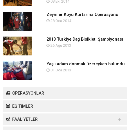
08 Eki 2014
Zeyniler Köyü Kurtarma Operasyonu
28 Oca 2014
2013 Türkiye Dağ Bisikleti Şampiyonası
26 Ağu 2013
Yaşlı adam donmak üzereyken bulundu
01 Oca 2013
OPERASYONLAR
EĞİTİMLER
FAALİYETLER