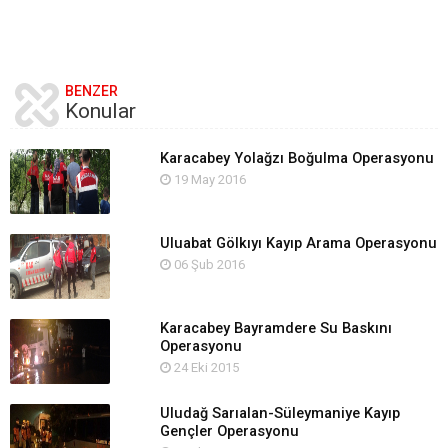
BENZER
Konular
Karacabey Yolağzı Boğulma Operasyonu
19 May 2016
Uluabat Gölkıyı Kayıp Arama Operasyonu
06 Şub 2016
Karacabey Bayramdere Su Baskını
Operasyonu
24 Eki 2015
Uludağ Sarıalan-Süleymaniye Kayıp
Gençler Operasyonu