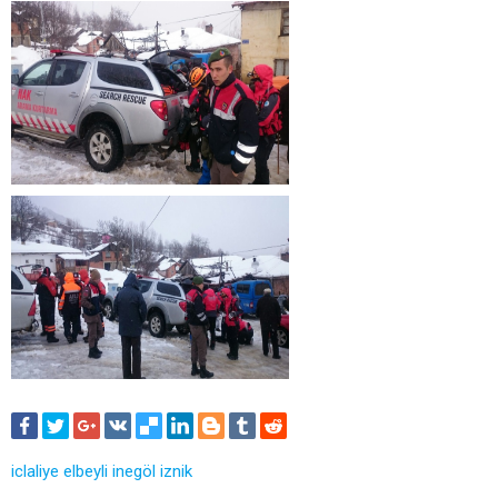
iclaliye
elbeyli
inegöl
iznik