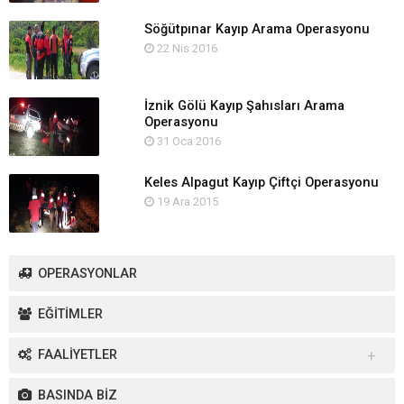
Söğütpınar Kayıp Arama Operasyonu
22 Nis 2016
İznik Gölü Kayıp Şahısları Arama
Operasyonu
31 Oca 2016
Keles Alpagut Kayıp Çiftçi Operasyonu
19 Ara 2015
OPERASYONLAR
EĞİTİMLER
FAALİYETLER
Yurt İçi Faaliyetler
BASINDA BİZ