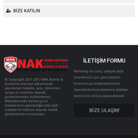
Yurt Dışı Faaliyetler
BİZE KATILIN
İLETİŞİM FORMU
Herhangi bir soru, şikayet yada
önerileriniz için geri bildirim
© Copyright 2011-2017 NAK Arama &
formumuzu kullanabilirsiniz.
Kurtarma internet sitesimizde
yayınlanan makale, yazı, döküman,
Operatörlerimiz talebinizi aldıktan
dosya ve resimler kaynak
sonra size dönüş yapacaklardır.
gösterilmeden kullanılamaz.
Websitenizde herhangi bir
makalemizi yayınladığınızda ilgili
BİZE ULAŞIN!
makalenin linkinin kaynak olarak
gösterilmesi zorunludur.