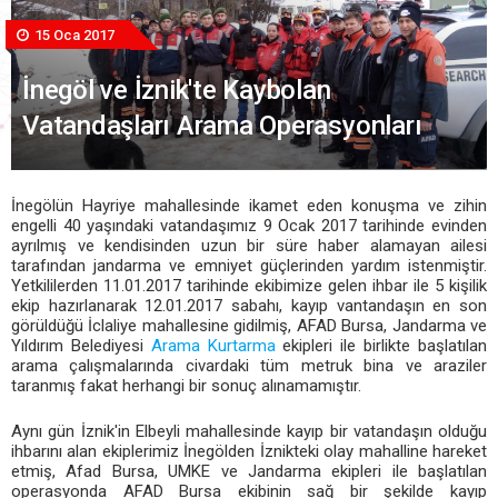
15 Oca 2017
İnegöl ve İznik'te Kaybolan
Vatandaşları Arama Operasyonları
İnegölün Hayriye mahallesinde ikamet eden konuşma ve zihin
engelli 40 yaşındaki vatandaşımız 9 Ocak 2017 tarihinde evinden
ayrılmış ve kendisinden uzun bir süre haber alamayan ailesi
tarafından jandarma ve emniyet güçlerinden yardım istenmiştir.
Yetkililerden 11.01.2017 tarihinde ekibimize gelen ihbar ile 5 kişilik
ekip hazırlanarak 12.01.2017 sabahı, kayıp vantandaşın en son
görüldüğü İclaliye mahallesine gidilmiş, AFAD Bursa, Jandarma ve
Yıldırım Belediyesi
Arama Kurtarma
ekipleri ile birlikte başlatılan
arama çalışmalarında civardaki tüm metruk bina ve araziler
taranmış fakat herhangi bir sonuç alınamamıştır.
Aynı gün İznik'in Elbeyli mahallesinde kayıp bir vatandaşın olduğu
ihbarını alan ekiplerimiz İnegölden İznikteki olay mahalline hareket
etmiş, Afad Bursa, UMKE ve Jandarma ekipleri ile başlatılan
operasyonda AFAD Bursa ekibinin sağ bir şekilde kayıp