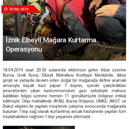
29 Nis 2019
İznik Elbeyli Mağara Kurtarma
Operasyonu
18.04.2019 saat 20:30 sularında ekibimize gelen ihbar üzerine
Bursa, İznik İlçesi, Elbeyli Mahallesi Kızıltepe Mevkiinde, dikey
girişli ve yatayda devam eden doğal bir mağarada define aramak
amacıyla kaçak kazı yapan 7 kişinin, içeride çalıştırdıkları
jeneratörden çıkan karbonmonoksit gazı sebebiyle mahsur
kaldıkları bilgisi üzerine hemen 11 gönüllümüzle bölgeye intikal
edilmiştir. Olay mahallinde AFAD, Bursa İtfaiyesi, UMKE, AKUT ve
Bakut ekipleri ile yapılan müşterek çalışma sonucunda mağarada
bulunan 7 kişi sağ olarak kurtarılmış ancak hastanede yapılan tüm
müdahalelere rağmen 1 kişi yaşamını yitirmiştir.