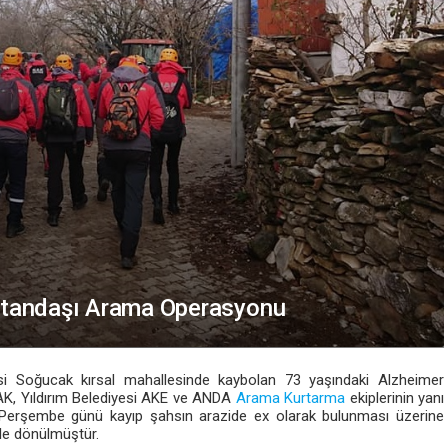
atandaşı Arama Operasyonu
si Soğucak kırsal mahallesinde kaybolan 73 yaşındaki Alzheimer
AK, Yıldırım Belediyesi AKE ve ANDA
Arama Kurtarma
ekiplerinin yanı
0 Perşembe günü kayıp şahsın arazide ex olarak bulunması üzerine
le dönülmüştür.