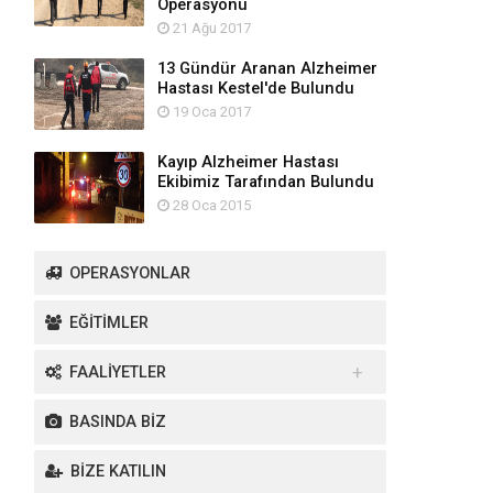
Operasyonu
21 Ağu 2017
13 Gündür Aranan Alzheimer
Hastası Kestel'de Bulundu
19 Oca 2017
Kayıp Alzheimer Hastası
Ekibimiz Tarafından Bulundu
28 Oca 2015
OPERASYONLAR
EĞİTİMLER
FAALİYETLER
Yurt İçi Faaliyetler
BASINDA BİZ
Yurt Dışı Faaliyetler
BİZE KATILIN