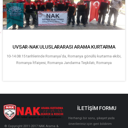
UVSAR-NAK ULUSLARARASI ARAMA KURTARMA
10-14.08.15 tarihlerinde Romanya'da, Romanya gönüllü kurtarma ekibi,
Romanya İtfaiyesi, Romanya Jandarma Teşkilatı, Romanya
İLETİŞİM FORMU
Herhangi bir soru, şikayet yada
önerileriniz için geri bildirim
© Copyright 2011-2017 NAK Arama &