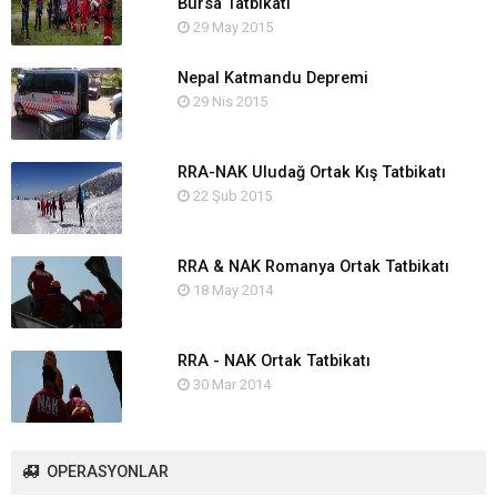
Bursa Tatbikatı
29 May 2015
Nepal Katmandu Depremi
29 Nis 2015
RRA-NAK Uludağ Ortak Kış Tatbikatı
22 Şub 2015
RRA & NAK Romanya Ortak Tatbikatı
18 May 2014
RRA - NAK Ortak Tatbikatı
30 Mar 2014
OPERASYONLAR