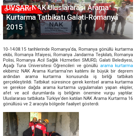
UVSAR-NAK Uluslararası Arama
19 Ağu 2015
Kurtarma Tatbikatı Galati-Romanya
2015
10-14.08.15 tarihlerinde Romanya'da, Romanya gönüllü kurtarma
ekibi, Romanya İtfaiyesi, Romanya Jandarma Teşkilatı, Romanya
Polisi, Romanya Acil Sağlık Hizmetleri SMURD, Galati Belediyesi,
Aşağı Tuna Üniversitesi Öğrencileri ve gönüllü
arama kurtarma
ekibimiz NAK Arama Kurtarma'nın katılımı ile büyük bir deprem
ardından arama kurtarma konusunda iş birliği tatbikatı
gerçekleştirildi. Tatbikat süresince gerek kentsel arama kurtarma
ve gerekse dağda arama kurtarma uygulamaları yapan ekipler,
afet ve acil durumlarda iş birliğinin önemine vurgu yaptılar.
Uluslararası tatbikata Türkiye'den katılan NAK Arama Kurtarma 16
gönüllüsü ve 2 aracıyla bölgede faaliyet gösterdi.