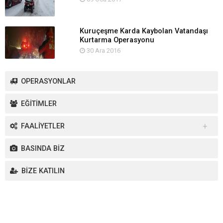
Kuruçeşme Karda Kaybolan Vatandaşı
Kurtarma Operasyonu
30 Ara 2016
OPERASYONLAR
EĞİTİMLER
FAALİYETLER
Yurt İçi Faaliyetler
BASINDA BİZ
Yurt Dışı Faaliyetler
BİZE KATILIN