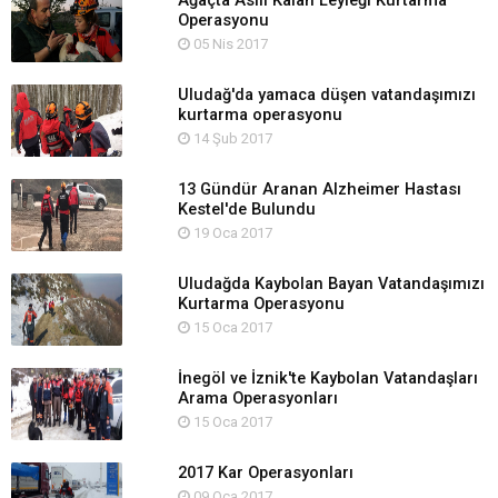
Ağaçta Asılı Kalan Leyleği Kurtarma
Operasyonu
05 Nis 2017
Uludağ'da yamaca düşen vatandaşımızı
kurtarma operasyonu
14 Şub 2017
13 Gündür Aranan Alzheimer Hastası
Kestel'de Bulundu
19 Oca 2017
Uludağda Kaybolan Bayan Vatandaşımızı
Kurtarma Operasyonu
15 Oca 2017
İnegöl ve İznik'te Kaybolan Vatandaşları
Arama Operasyonları
15 Oca 2017
2017 Kar Operasyonları
09 Oca 2017